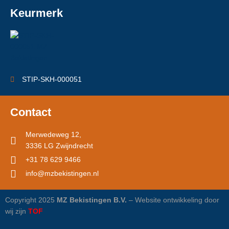
Keurmerk
STIP-SKH-000051
Contact
Merwedeweg 12,
3336 LG Zwijndrecht
+31 78 629 9466
info@mzbekistingen.nl
Copyright 2025
MZ Bekistingen B.V.
– Website ontwikkeling door
wij zijn
TOF