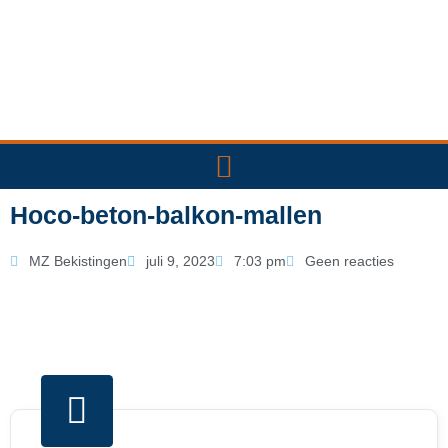
Ga
naar
de
inhoud
Hoco-beton-balkon-mallen
MZ Bekistingen
juli 9, 2023
7:03 pm
Geen reacties