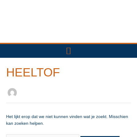
Ga
naar
de
inhoud
Zoek
naar:
HEELTOF
Het lijkt erop dat we niet kunnen vinden wat je zoekt. Misschien
kan zoeken helpen.