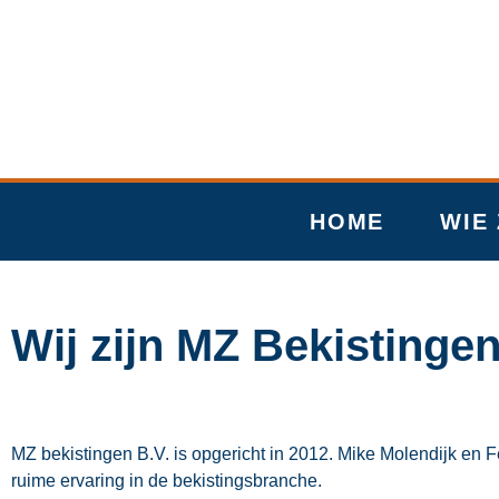
Ga
naar
de
inhoud
HOME
WIE 
Wij zijn MZ Bekistinge
MZ bekistingen B.V. is opgericht in 2012. Mike Molendijk en 
ruime ervaring in de bekistingsbranche.