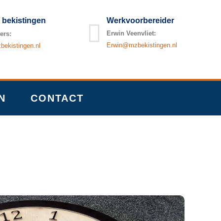
 bekistingen
Werkvoorbereider
Erwin Veenvliet:
ers:
Erwin@mzbekistingen.nl
ekistingen.nl
N
CONTACT