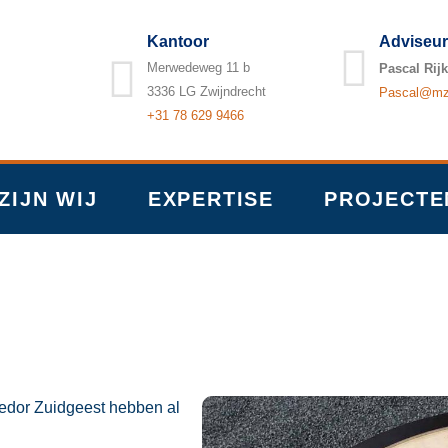
Kantoor
Adviseur
Merwedeweg 11 b
Pascal Rijk
3336 LG Zwijndrecht
Pascal@mzb
+31 78 629 9466
ZIJN WIJ
EXPERTISE
PROJECTE
n
Fedor Zuidgeest hebben al