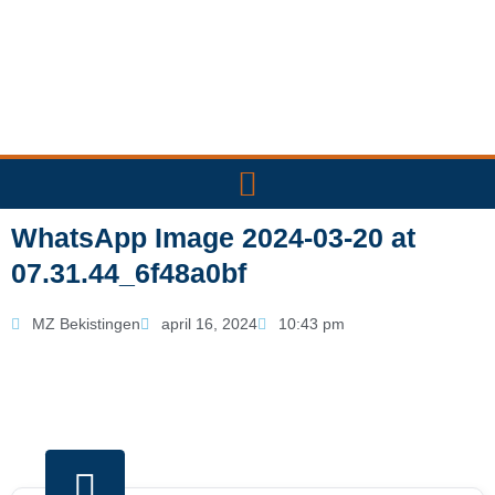
Ga
naar
de
inhoud
WhatsApp Image 2024-03-20 at
07.31.44_6f48a0bf
MZ Bekistingen
april 16, 2024
10:43 pm