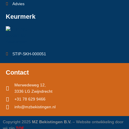
Advies
Keurmerk
STIP-SKH-000051
Contact
Merwedeweg 12,
3336 LG Zwijndrecht
+31 78 629 9466
info@mzbekistingen.nl
Copyright 2025
MZ Bekistingen B.V.
– Website ontwikkeling door
wij zijn
TOF