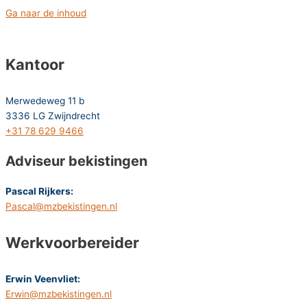
Ga naar de inhoud
Kantoor
Merwedeweg 11 b
3336 LG Zwijndrecht
+31 78 629 9466
Adviseur bekistingen
Pascal Rijkers:
Pascal@mzbekistingen.nl
Werkvoorbereider
Erwin Veenvliet:
Erwin@mzbekistingen.nl