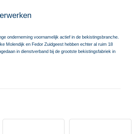
merwerken
ge onderneming voornamelijk actief in de bekistingsbranche.
Mike Molendijk en Fedor Zuidgeest hebben echter al ruim 18
pgedaan in dienstverband bij de grootste bekistingsfabriek in