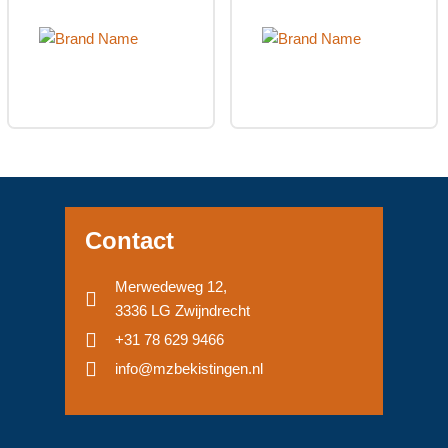
Contact
Merwedeweg 12,
3336 LG Zwijndrecht
+31 78 629 9466
info@mzbekistingen.nl