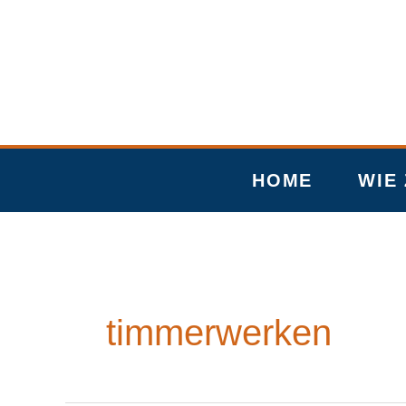
Ga
naar
de
inhoud
HOME
WIE 
timmerwerken