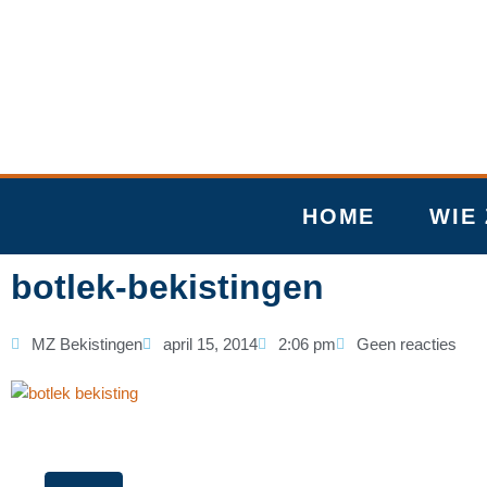
Ga
naar
de
inhoud
HOME
WIE 
botlek-bekistingen
MZ Bekistingen
april 15, 2014
2:06 pm
Geen reacties