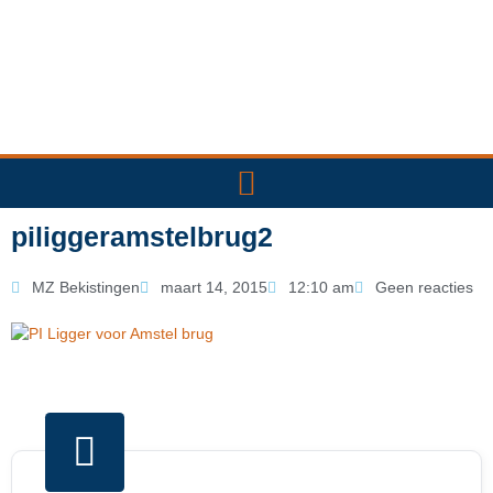
Ga
naar
de
inhoud
piliggeramstelbrug2
MZ Bekistingen
maart 14, 2015
12:10 am
Geen reacties