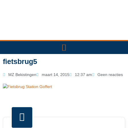
Ga
naar
de
inhoud
fietsbrug5
MZ Bekistingen
maart 14, 2015
12:37 am
Geen reacties