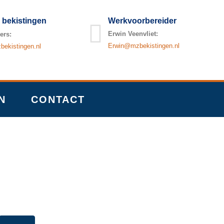
 bekistingen
Werkvoorbereider
Erwin Veenvliet:
ers:
Erwin@mzbekistingen.nl
ekistingen.nl
N
CONTACT