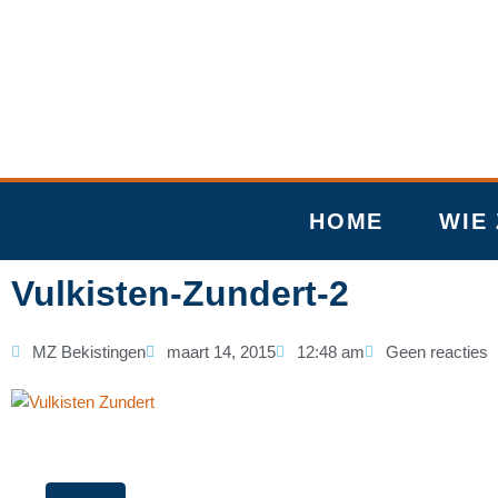
Ga
naar
de
inhoud
HOME
WIE 
Vulkisten-Zundert-2
MZ Bekistingen
maart 14, 2015
12:48 am
Geen reacties