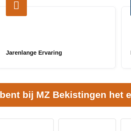
Jarenlange Ervaring
 bent bij MZ Bekistingen het e