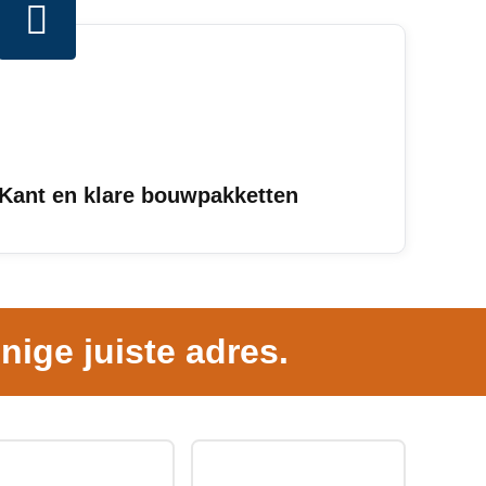
Kant en klare bouwpakketten
nige juiste adres.