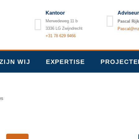
Kantoor
Adviseur
Merwedeweg 11 b
Pascal Rijk
3336 LG Zwijndrecht
Pascal@mzb
+31 78 629 9466
ZIJN WIJ
EXPERTISE
PROJECTE
es