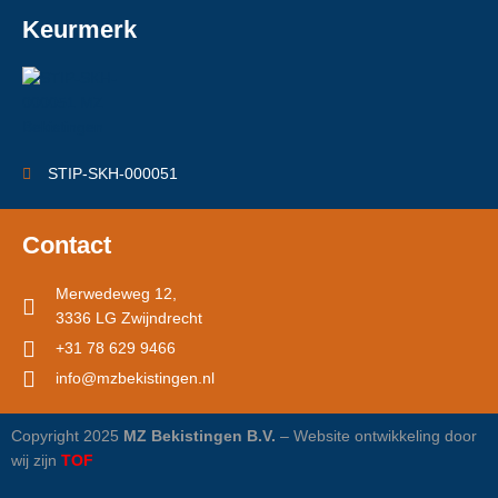
Keurmerk
STIP-SKH-000051
Contact
Merwedeweg 12,
3336 LG Zwijndrecht
+31 78 629 9466
info@mzbekistingen.nl
Copyright 2025
MZ Bekistingen B.V.
– Website ontwikkeling door
wij zijn
TOF