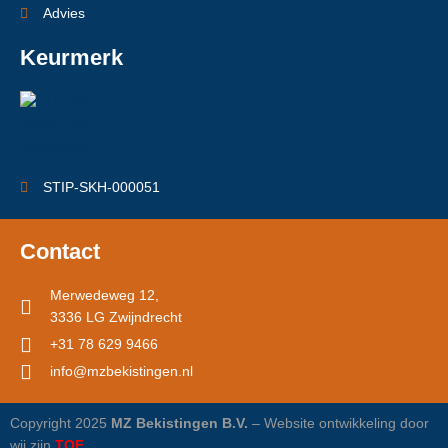
Advies
Keurmerk
STIP-SKH-000051
Contact
Merwedeweg 12,
3336 LG Zwijndrecht
+31 78 629 9466
info@mzbekistingen.nl
Copyright 2025
MZ Bekistingen B.V.
– Website ontwikkeling door
wij zijn
TOF