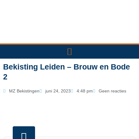
Ga
naar
de
inhoud
Bekisting Leiden – Brouw en Bode
2
MZ Bekistingen
juni 24, 2023
4:48 pm
Geen reacties