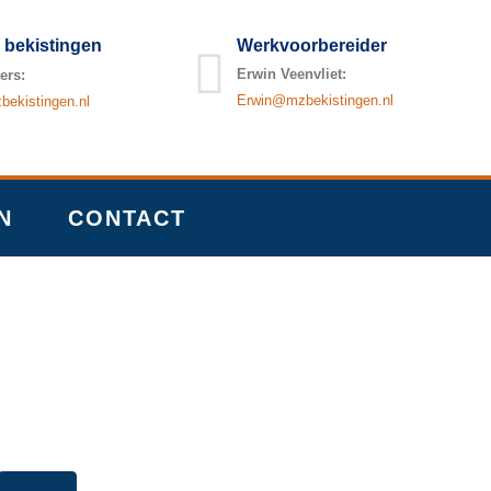
 bekistingen
Werkvoorbereider
Erwin Veenvliet:
ers:
Erwin@mzbekistingen.nl
ekistingen.nl
N
CONTACT