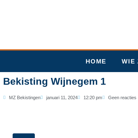
Ga
naar
de
inhoud
HOME
WIE 
Bekisting Wijnegem 1
MZ Bekistingen
januari 11, 2024
12:20 pm
Geen reacties