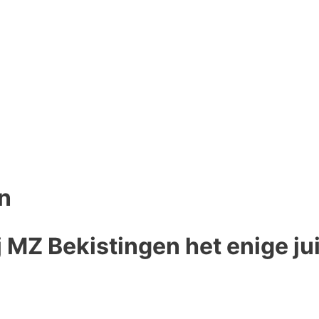
n
j MZ Bekistingen het enige ju