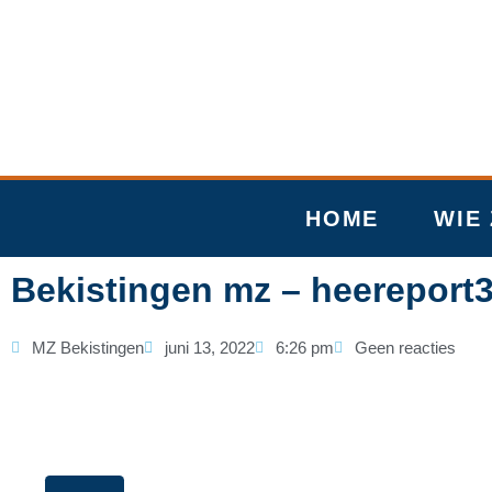
Ga
naar
de
inhoud
HOME
WIE 
Bekistingen mz – heereport
MZ Bekistingen
juni 13, 2022
6:26 pm
Geen reacties