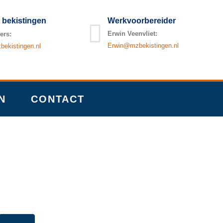
 bekistingen
Werkvoorbereider
Erwin Veenvliet:
ers:
Erwin@mzbekistingen.nl
ekistingen.nl
N
CONTACT