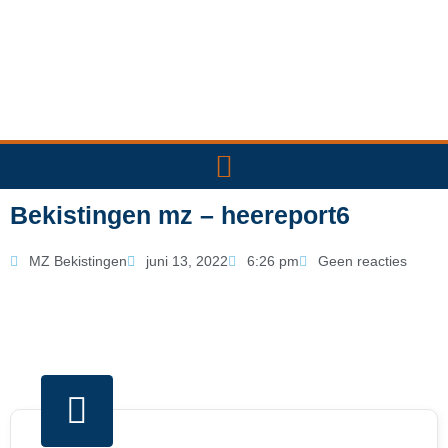
Ga
naar
de
inhoud
Bekistingen mz – heereport6
MZ Bekistingen
juni 13, 2022
6:26 pm
Geen reacties