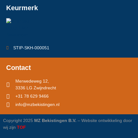
Keurmerk
STIP-SKH-000051
Contact
Merwedeweg 12,
3336 LG Zwijndrecht
+31 78 629 9466
info@mzbekistingen.nl
Copyright 2025
MZ Bekistingen B.V.
– Website ontwikkeling door
wij zijn
TOF