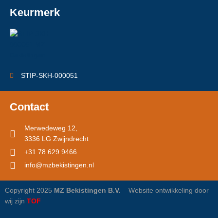
Keurmerk
STIP-SKH-000051
Contact
Merwedeweg 12,
3336 LG Zwijndrecht
+31 78 629 9466
info@mzbekistingen.nl
Copyright 2025
MZ Bekistingen B.V.
– Website ontwikkeling door
wij zijn
TOF