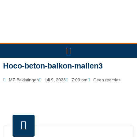
Ga
naar
de
inhoud
Hoco-beton-balkon-mallen3
MZ Bekistingen
juli 9, 2023
7:03 pm
Geen reacties