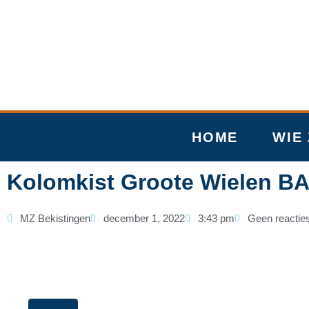
Ga
naar
de
inhoud
HOME
WIE 
Kolomkist Groote Wielen B
MZ Bekistingen
december 1, 2022
3:43 pm
Geen reactie