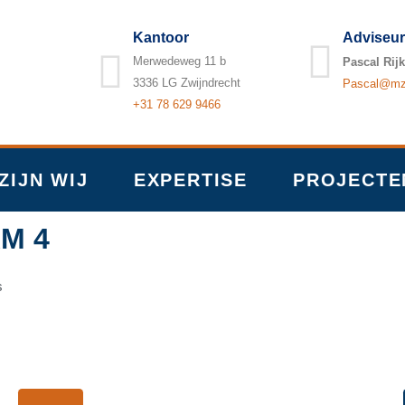
Kantoor
Adviseur
Merwedeweg 11 b
Pascal Rijk
3336 LG Zwijndrecht
Pascal@mzb
+31 78 629 9466
ZIJN WIJ
EXPERTISE
PROJECTE
AM 4
s