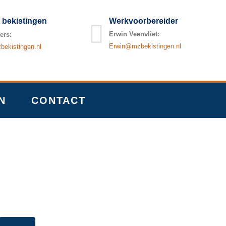
 bekistingen
Werkvoorbereider
Erwin Veenvliet:
ers:
Erwin@mzbekistingen.nl
ekistingen.nl
N
CONTACT