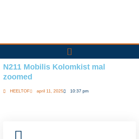
Ga
naar
de
inhoud
N211 Mobilis Kolomkist mal
zoomed
HEELTOF
april 11, 2025
10:37 pm