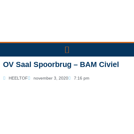
Ga
naar
de
inhoud
OV Saal Spoorbrug – BAM Civiel
HEELTOF
november 3, 2020
7:16 pm