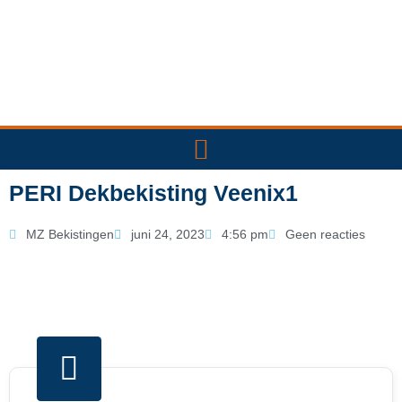
Ga
naar
de
inhoud
PERI Dekbekisting Veenix1
MZ Bekistingen
juni 24, 2023
4:56 pm
Geen reacties