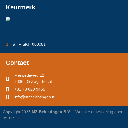
Keurmerk
STIP-SKH-000051
Contact
Merwedeweg 12,
3336 LG Zwijndrecht
+31 78 629 9466
info@mzbekistingen.nl
Copyright 2025
MZ Bekistingen B.V.
– Website ontwikkeling door
wij zijn
TOF