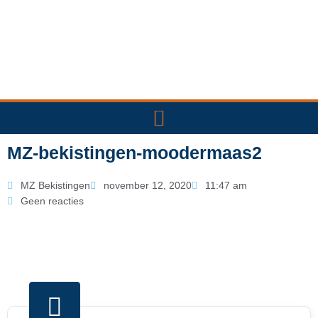
Ga
naar
de
inhoud
MZ-bekistingen-moodermaas2
MZ Bekistingen
november 12, 2020
11:47 am
Geen reacties