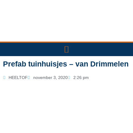
Ga
naar
de
inhoud
Prefab tuinhuisjes – van Drimmelen
HEELTOF
november 3, 2020
2:26 pm