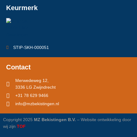
Keurmerk
STIP-SKH-000051
Contact
Merwedeweg 12,
3336 LG Zwijndrecht
+31 78 629 9466
info@mzbekistingen.nl
Copyright 2025
MZ Bekistingen B.V.
– Website ontwikkeling door
wij zijn
TOF