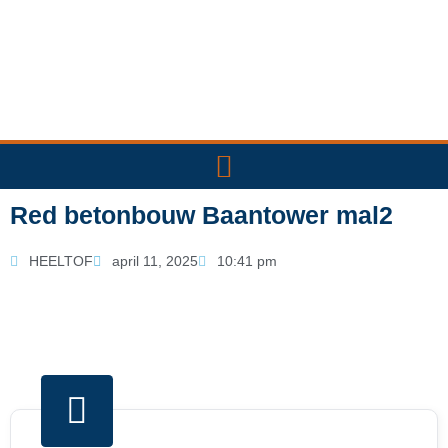
Ga
naar
de
inhoud
Red betonbouw Baantower mal2
HEELTOF
april 11, 2025
10:41 pm