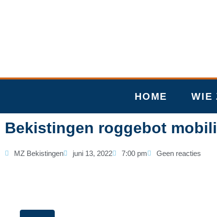
Ga
naar
de
inhoud
HOME
WIE 
Bekistingen roggebot mobil
MZ Bekistingen
juni 13, 2022
7:00 pm
Geen reacties