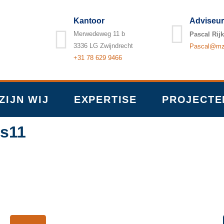
Kantoor
Adviseur
Merwedeweg 11 b
Pascal Rijk
3336 LG Zwijndrecht
Pascal@mzb
+31 78 629 9466
ZIJN WIJ
EXPERTISE
PROJECTE
is11