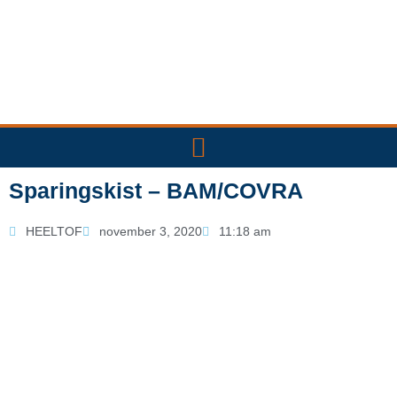
Ga
naar
de
inhoud
Sparingskist – BAM/COVRA
HEELTOF
november 3, 2020
11:18 am