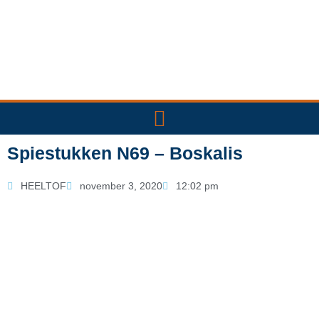
Ga
naar
de
inhoud
Spiestukken N69 – Boskalis
HEELTOF
november 3, 2020
12:02 pm