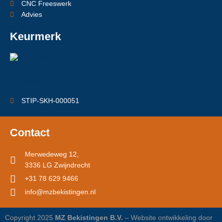
CNC Freeswerk
Advies
Keurmerk
STIP-SKH-000051
Contact
Merwedeweg 12,
3336 LG Zwijndrecht
+31 78 629 9466
info@mzbekistingen.nl
Copyright 2025
MZ Bekistingen B.V.
– Website ontwikkeling door