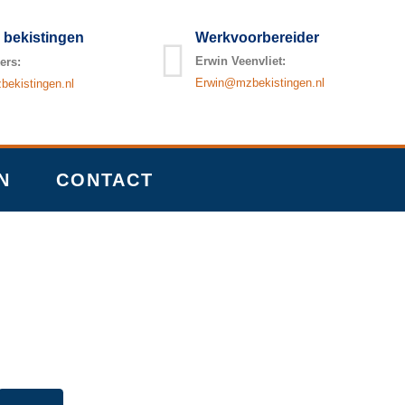
 bekistingen
Werkvoorbereider
Erwin Veenvliet:
ers:
Erwin@mzbekistingen.nl
ekistingen.nl
N
CONTACT