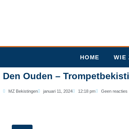
Ga
naar
de
inhoud
HOME
WIE 
Den Ouden – Trompetbekist
MZ Bekistingen
januari 11, 2024
12:18 pm
Geen reacties