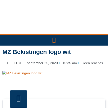
Ga
naar
de
inhoud
MZ Bekistingen logo wit
HEELTOF
september 25, 2020
10:35 am
Geen reacties