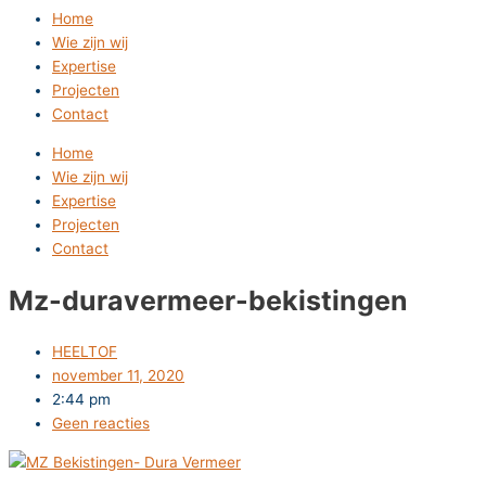
Home
Wie zijn wij
Expertise
Projecten
Contact
Home
Wie zijn wij
Expertise
Projecten
Contact
Mz-duravermeer-bekistingen
HEELTOF
november 11, 2020
2:44 pm
Geen reacties