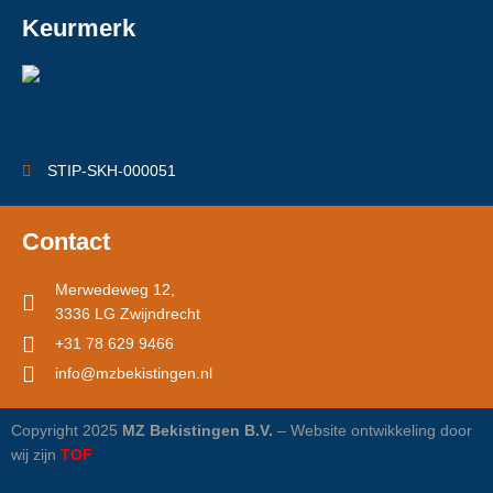
Keurmerk
STIP-SKH-000051
Contact
Merwedeweg 12,
3336 LG Zwijndrecht
+31 78 629 9466
info@mzbekistingen.nl
Copyright 2025
MZ Bekistingen B.V.
– Website ontwikkeling door
wij zijn
TOF