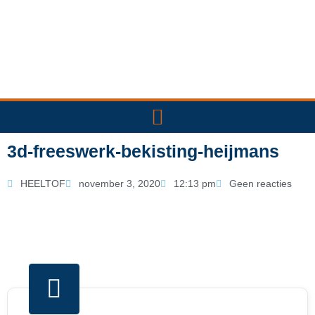
Ga
naar
de
inhoud
3d-freeswerk-bekisting-heijmans
HEELTOF
november 3, 2020
12:13 pm
Geen reacties