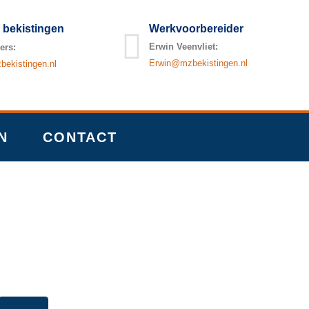
 bekistingen
Werkvoorbereider
Erwin Veenvliet:
ers:
Erwin@mzbekistingen.nl
ekistingen.nl
N
CONTACT