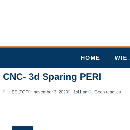
Ga
naar
de
inhoud
HOME
WIE 
CNC- 3d Sparing PERI
HEELTOF
november 3, 2020
1:41 pm
Geen reacties