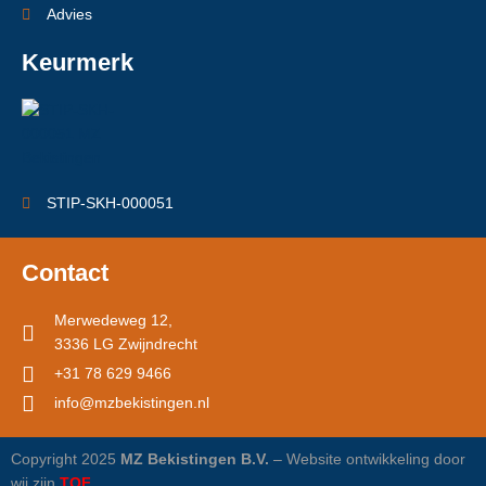
Advies
Keurmerk
STIP-SKH-000051
Contact
Merwedeweg 12,
3336 LG Zwijndrecht
+31 78 629 9466
info@mzbekistingen.nl
Copyright 2025
MZ Bekistingen B.V.
– Website ontwikkeling door
wij zijn
TOF