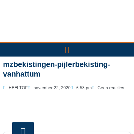
Ga
naar
de
inhoud
mzbekistingen-pijlerbekisting-
vanhattum
HEELTOF
november 22, 2020
6:53 pm
Geen reacties