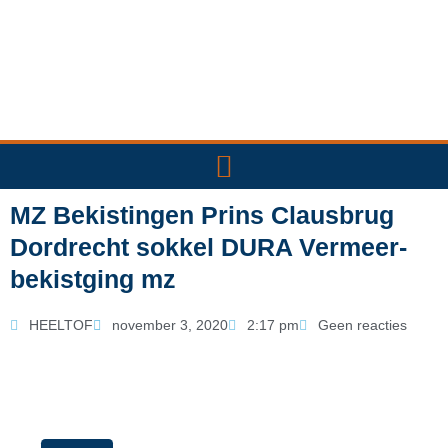
Ga
naar
de
inhoud
MZ Bekistingen Prins Clausbrug
Dordrecht sokkel DURA Vermeer-
bekistging mz
HEELTOF
november 3, 2020
2:17 pm
Geen reacties