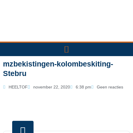
Ga
naar
de
inhoud
mzbekistingen-kolombeskiting-
Stebru
HEELTOF
november 22, 2020
6:38 pm
Geen reacties