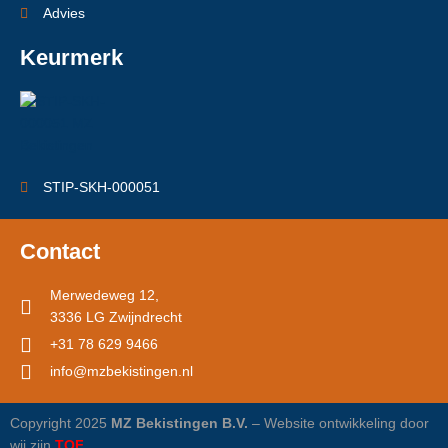
Advies
Keurmerk
STIP-SKH-000051
Contact
Merwedeweg 12,
3336 LG Zwijndrecht
+31 78 629 9466
info@mzbekistingen.nl
Copyright 2025
MZ Bekistingen B.V.
– Website ontwikkeling door
wij zijn
TOF