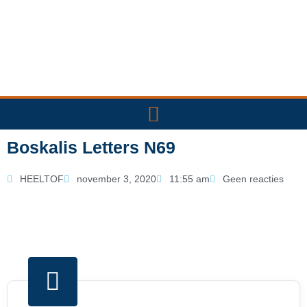
Ga
naar
de
inhoud
Boskalis Letters N69
HEELTOF
november 3, 2020
11:55 am
Geen reacties