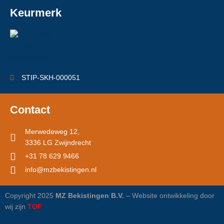
Keurmerk
STIP-SKH-000051
Contact
Merwedeweg 12,
3336 LG Zwijndrecht
+31 78 629 9466
info@mzbekistingen.nl
Copyright 2025
MZ Bekistingen B.V.
– Website ontwikkeling door
wij zijn
TOF