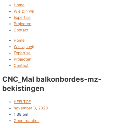
Home
Wie zijn wij
Expertise
Projecten
Contact
Home
Wie zijn wij
Expertise
Projecten
Contact
CNC_Mal balkonbordes-mz-
bekistingen
HEELTOF
november 3, 2020
1:38 pm
Geen reacties