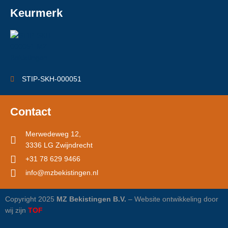
Keurmerk
STIP-SKH-000051
Contact
Merwedeweg 12,
3336 LG Zwijndrecht
+31 78 629 9466
info@mzbekistingen.nl
Copyright 2025
MZ Bekistingen B.V.
– Website ontwikkeling door
wij zijn
TOF