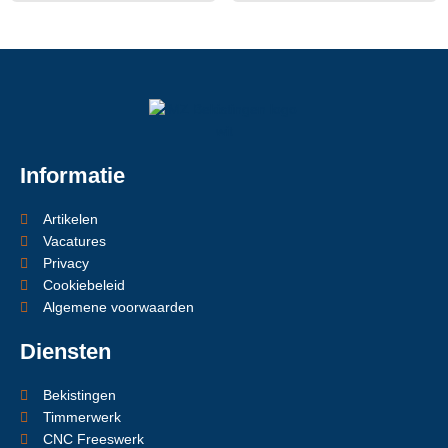
Informatie
Artikelen
Vacatures
Privacy
Cookiebeleid
Algemene voorwaarden
Diensten
Bekistingen
Timmerwerk
CNC Freeswerk